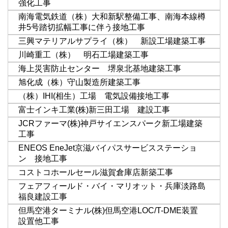
強化工事
南海電気鉄道（株）大和新駅整備工事、南海本線樽
井5号踏切拡幅工事に伴う接地工事
三興マテリアルサプライ（株） 新設工場建築工事
川崎重工（株） 明石工場建築工事
海上災害防止センター 堺泉北基地建築工事
旭化成（株）守山製造所建築工事
（株）IHI(相生）工場 電気設備接地工事
富士インキ工業(株)新三田工場 建設工事
JCRファーマ(株)神戸サイエンスパーク新工場建築
工事
ENEOS EneJet京滋バイパスサービスステーショ
ン 接地工事
コストコホールセール滋賀倉庫店新築工事
フェアフィールド・バイ・マリオット・兵庫淡路島
福良建設工事
但馬空港ターミナル(株)但馬空港LOC/T-DME装置
設置他工事