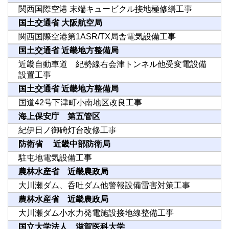
関西国際空港 末端キュービクル接地極修繕工事
国土交通省 大阪航空局
関西国際空港第1ASR/TX局舎電気設備工事
国土交通省 近畿地方整備局
近畿自動車道 紀勢線右会津トンネル他受変電設備
設置工事
国土交通省 近畿地方整備局
国道42号下津町小南地区改良工事
海上保安庁 第五管区
紀伊日ノ御碕灯台改修工事
防衛省 近畿中部防衛局
駐屯地電気設備工事
農林水産省 近畿農政局
大川瀬ダム、呑吐ダム他警報設備雷害対策工事
農林水産省 近畿農政局
大川瀬ダム小水力発電施設接地線整備工事
国立大学法人 滋賀医科大学