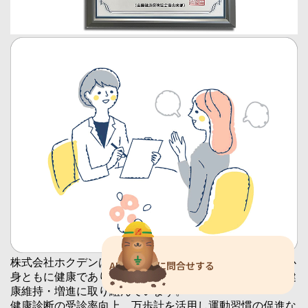
株式会社ホクデンは、会社を支える従業員一人ひとりが心
AIチャットに問合せする
身ともに健康であり続けられるよう
健康企業宣言を行い
健
康維持・増進に取り組んでいます。
健康診断の受診率向上、万歩計を活用し運動習慣の促進な