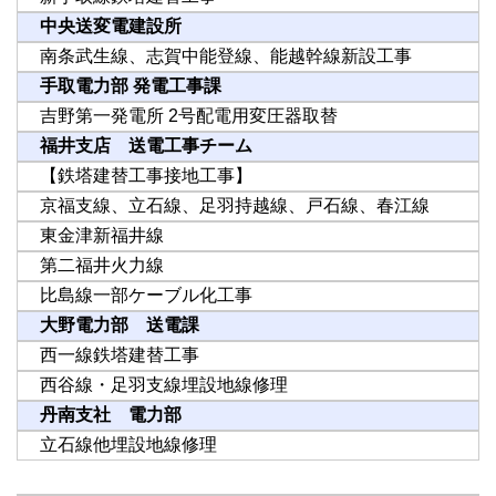
中央送変電建設所
南条武生線、志賀中能登線、能越幹線新設工事
手取電力部 発電工事課
吉野第一発電所 2号配電用変圧器取替
福井支店 送電工事チーム
【鉄塔建替工事接地工事】
京福支線、立石線、足羽持越線、戸石線、春江線
東金津新福井線
第二福井火力線
比島線一部ケーブル化工事
大野電力部 送電課
西一線鉄塔建替工事
西谷線・足羽支線埋設地線修理
丹南支社 電力部
立石線他埋設地線修理