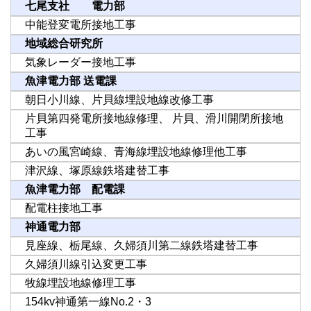
七尾支社 電力部
中能登変電所接地工事
地域総合研究所
気象レーダー接地工事
魚津電力部 送電課
朝日小川線、片貝線埋設地線改修工事
片貝第四発電所接地線修理、 片貝、滑川開閉所接地
工事
あいの風宮崎線、青海線埋設地線修理他工事
津沢線、塚原線鉄塔建替工事
魚津電力部 配電課
配電柱接地工事
神通電力部
見座線、栃尾線、久婦須川第二線鉄塔建替工事
久婦須川線引込変更工事
牧線埋設地線修理工事
154kv神通第一線No.2・3