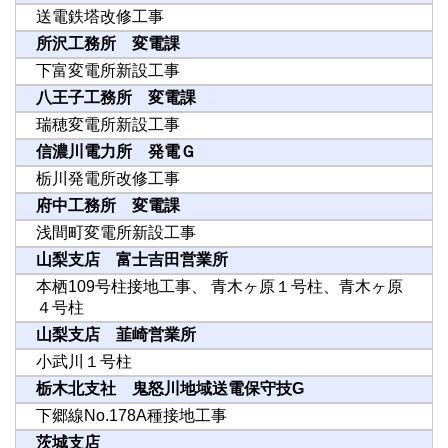
送電鉄塔改修工事
所沢工務所 変電課
下富変電所新設工事
八王子工務所 変電課
瑞穂変電所新設工事
信濃川電力所 発電Ｇ
栃川発電所改修工事
府中工務所 変電課
浅間町変電所新設工事
山梨支店 富士吉田営業所
本栖109号柱接地工事、 青木ヶ原１号柱、青木ヶ原
４号柱
山梨支店 韮崎営業所
小武川１号柱
栃木北支社 鬼怒川地域送電保守技G
下郷線No.178A種接地工事
茨城支店