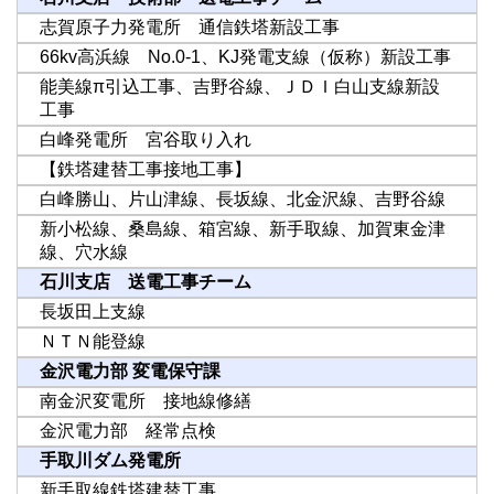
志賀原子力発電所 通信鉄塔新設工事
66kv高浜線 No.0-1、KJ発電支線（仮称）新設工事
能美線π引込工事、吉野谷線、ＪＤＩ白山支線新設
工事
白峰発電所 宮谷取り入れ
【鉄塔建替工事接地工事】
白峰勝山、片山津線、長坂線、北金沢線、吉野谷線
新小松線、桑島線、箱宮線、新手取線、加賀東金津
線、穴水線
石川支店 送電工事チーム
長坂田上支線
ＮＴＮ能登線
金沢電力部 変電保守課
南金沢変電所 接地線修繕
金沢電力部 経常点検
手取川ダム発電所
新手取線鉄塔建替工事