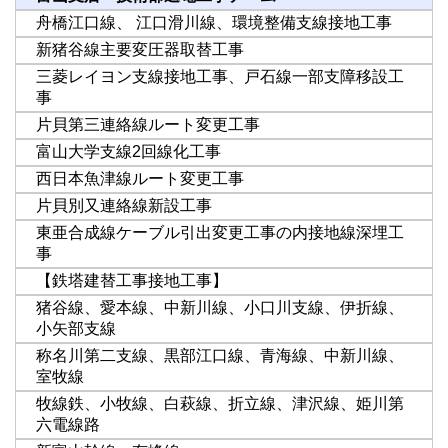
舟橋江口線、 江口滑川線、環境整備支線接地工事
新猪谷線主要変圧器取替工事
三菱レイヨン支線接地工事、戸石線一部支障移設工
事
片貝第三連絡線ルート変更工事
富山大学支線2回線化工事
西日本魚津線ルート変更工事
片貝別又連絡線新設工事
東亜合成線ケーブル引出変更工事の内接地線深埋工
事
【鉄塔建替工事接地工事】
猪谷線、愛本線、中新川線、小口川支線、伊折線、
小矢部支線
称名川第二支線、黒部江口線、青海線、中新川線、
室牧線
牧線鉄、小牧線、白萩線、折立線、津沢線、姫川第
六電線路