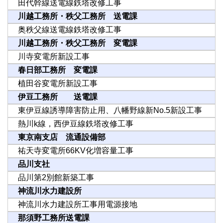
田代幹線送電線鉄塔改修工事
川越工務所・秩父工務所 送電課
奥秩父線送電線鉄塔改修工事
川越工務所・秩父工務所 変電課
川寺変電所新設工事
春日部工務所 変電課
植田谷変電所新設工事
伊豆工務所 送電課
東伊豆線誘導障害防止用、八幡野線新No.5新設工事
熱川k線，西伊豆線鉄塔改修工事
東京南支店 流通設備部
祐天寺変電所66KV化増容量工事
品川支社
品川第2別館新築工事
神流川水力建設所
神流川水力建設所工事用電源接地
那須野工務所送電課