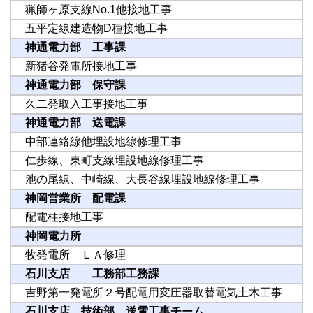
猟師ヶ原支線No.1他接地工事
五平定線建造物D種接地工事
神通電力部 工事課
新猪谷発電所接地工事
神通電力部 保守課
久二発取入工事接地工事
神通電力部 送電課
中部連絡線他埋設地線修理工事
仁歩線、東町支線埋設地線修理工事
池の尾線、中崎線、大長谷線埋設地線修理工事
神岡営業所 配電課
配電柱接地工事
神岡電力所
牧発電所 ＬＡ修理
石川支店 工務部工務課
吉野第一発電所２号配電用変圧器取替電気土木工事
石川支店 技術部 送電工事チーム