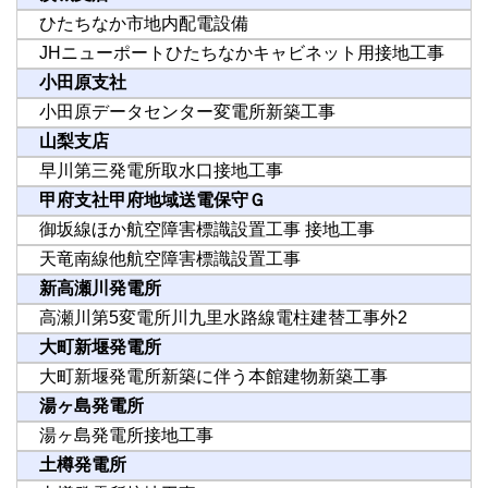
ひたちなか市地内配電設備
JHニューポートひたちなかキャビネット用接地工事
小田原支社
小田原データセンター変電所新築工事
山梨支店
早川第三発電所取水口接地工事
甲府支社甲府地域送電保守Ｇ
御坂線ほか航空障害標識設置工事 接地工事
天竜南線他航空障害標識設置工事
新高瀬川発電所
高瀬川第5変電所川九里水路線電柱建替工事外2
大町新堰発電所
大町新堰発電所新築に伴う本館建物新築工事
湯ヶ島発電所
湯ヶ島発電所接地工事
土樽発電所