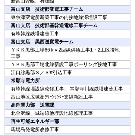
新富山幹線、有峰線
富山支店 技術部変電工事チーム
東魚津変電所新築工事の内接地線深埋設工事
富山支店 技術部基幹送電線工事チーム
有峰幹線鉄塔建替工事
富山支店 黒西送変電チーム
ＹＫＫ黒部工場66ｋv 2回線供給工事1・2工区接地
工事
ＹＫＫ黒部工場北線新設工事ボーリング接地工事
江口線黒部Ｓ／Ｓπ引込工事
常願寺電力所
有峰幹線埋設線改修工事、 常願寺川線鉄塔建替工事
富山地区広域圏ｸﾘｰﾝｾﾝﾀｰ支線新設工事
高岡電力部 送電課
北金沢線、城端線他埋設地線修理工事
再生可能エネルギー部
馬場島発電所改修工事