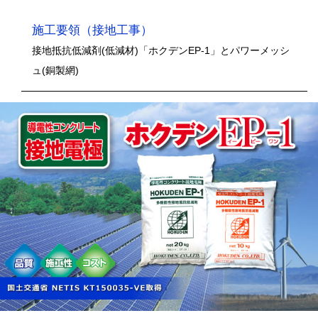
施工要領（接地工事）
接地抵抗低減剤(低減材)「ホクデンEP-1」とパワーメッシ
ュ(銅製網)